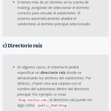
Si tienes más de un dominio en tu cuenta de
hosting, asegúrate de seleccionar el dominio
correcto para vincular el subdominio. El
sistema automáticamente añadirá el
subdominio al dominio principal seleccionado.
c) Directorio raíz
En algunos casos, el sistema te pedirá
especificar un
directorio raíz
donde se
almacenarán los archivos del subdominio. Por
defecto, cPanel crea una carpeta con el
nombre del subdominio dentro del directorio
principal. Por ejemplo, si creas
, el directorio raíz puede ser
blog.tusitio.com
algo como
.
/public_html/blog