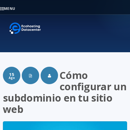
MENU
Cómo
15
Ago
configurar un
subdominio en tu sitio
web