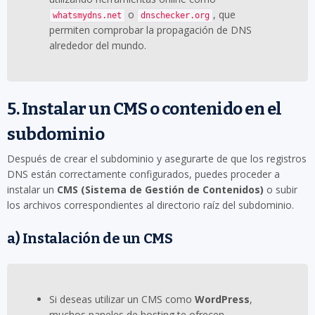
o
, que
whatsmydns.net
dnschecker.org
permiten comprobar la propagación de DNS
alrededor del mundo.
5. Instalar un CMS o contenido en el
subdominio
Después de crear el subdominio y asegurarte de que los registros
DNS están correctamente configurados, puedes proceder a
instalar un
CMS (Sistema de Gestión de Contenidos)
o subir
los archivos correspondientes al directorio raíz del subdominio.
a) Instalación de un CMS
Si deseas utilizar un CMS como
WordPress
,
muchos paneles de hosting te ofrecen