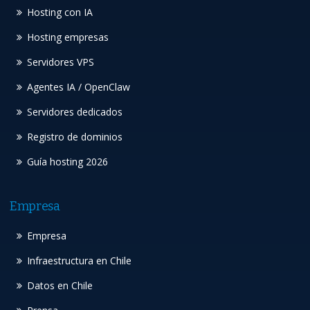
Hosting con IA
Hosting empresas
Servidores VPS
Agentes IA / OpenClaw
Servidores dedicados
Registro de dominios
Guía hosting 2026
Empresa
Empresa
Infraestructura en Chile
Datos en Chile