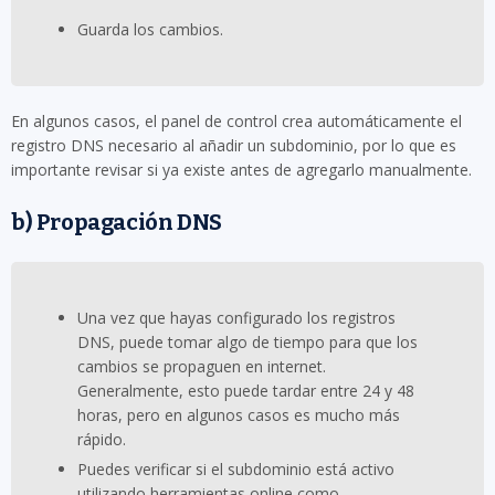
Guarda los cambios.
En algunos casos, el panel de control crea automáticamente el
registro DNS necesario al añadir un subdominio, por lo que es
importante revisar si ya existe antes de agregarlo manualmente.
b) Propagación DNS
Una vez que hayas configurado los registros
DNS, puede tomar algo de tiempo para que los
cambios se propaguen en internet.
Generalmente, esto puede tardar entre 24 y 48
horas, pero en algunos casos es mucho más
rápido.
Puedes verificar si el subdominio está activo
utilizando herramientas online como