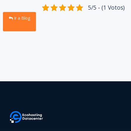
5/5 - (1 Votos)
Ir a Blog