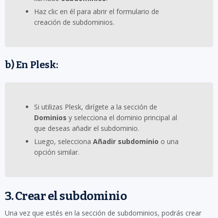
Haz clic en él para abrir el formulario de
creación de subdominios.
b) En Plesk:
Si utilizas Plesk, dirígete a la sección de
Dominios
y selecciona el dominio principal al
que deseas añadir el subdominio.
Luego, selecciona
Añadir subdominio
o una
opción similar.
3. Crear el subdominio
Una vez que estés en la sección de subdominios, podrás crear