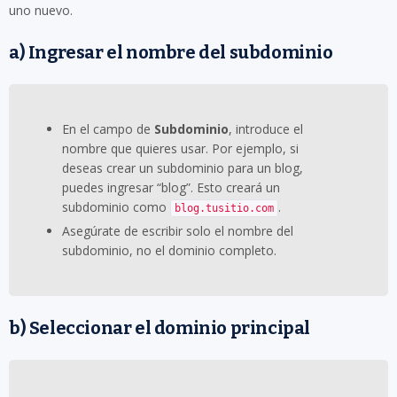
uno nuevo.
a) Ingresar el nombre del subdominio
En el campo de
Subdominio
, introduce el
nombre que quieres usar. Por ejemplo, si
deseas crear un subdominio para un blog,
puedes ingresar “blog”. Esto creará un
subdominio como
.
blog.tusitio.com
Asegúrate de escribir solo el nombre del
subdominio, no el dominio completo.
b) Seleccionar el dominio principal