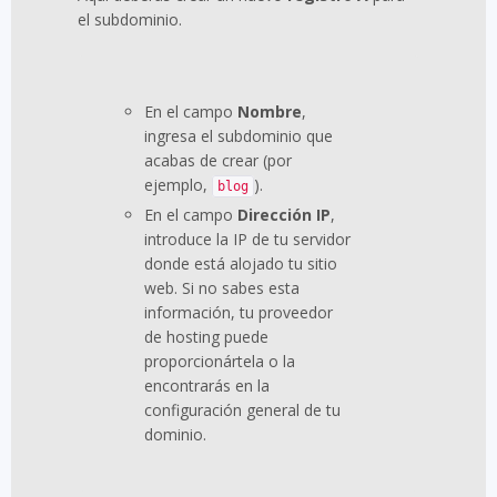
el subdominio.
En el campo
Nombre
,
ingresa el subdominio que
acabas de crear (por
ejemplo,
).
blog
En el campo
Dirección IP
,
introduce la IP de tu servidor
donde está alojado tu sitio
web. Si no sabes esta
información, tu proveedor
de hosting puede
proporcionártela o la
encontrarás en la
configuración general de tu
dominio.