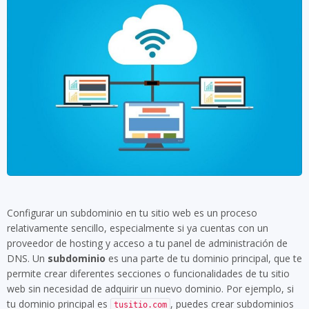
Configurar un subdominio en tu sitio web es un proceso
relativamente sencillo, especialmente si ya cuentas con un
proveedor de hosting y acceso a tu panel de administración de
DNS. Un
subdominio
es una parte de tu dominio principal, que te
permite crear diferentes secciones o funcionalidades de tu sitio
web sin necesidad de adquirir un nuevo dominio. Por ejemplo, si
tu dominio principal es
, puedes crear subdominios
tusitio.com